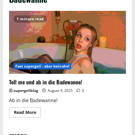
1 minute read
Fast supergeil - aber beinahe!
Tell me und ab in die Badewanne!
supergeilblog
August 9, 2025
0
Ab in die Badewanne!
Read
Read More
more
about
Tell
me
und