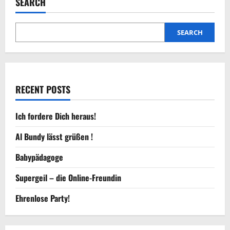
SEARCH
ab
in
die
Badewanne!
SEARCH
RECENT POSTS
Ich fordere Dich heraus!
Al Bundy lässt grüßen !
Babypädagoge
Supergeil – die Online-Freundin
Ehrenlose Party!