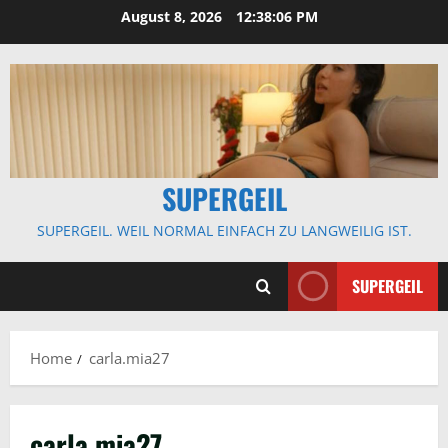
Skip
August 8, 2026
12:38:06 PM
to
content
SUPERGEIL
SUPERGEIL. WEIL NORMAL EINFACH ZU LANGWEILIG IST.
SUPERGEIL
Home
carla.mia27
carla.mia27