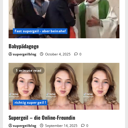
Fast supergeil - aber beinahe!
Babypädagoge
supergeilblog
October 4, 2025
0
1 minute read
richtig super geil !
Supergeil – die Online-Freundin
supergeilblog
September 14, 2025
0