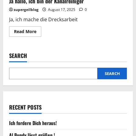
Ja hallo, ich bin der Kanalreiniger
supergeilblog
August 17, 2025
0
Ja, ich mache die Drecksarbeit
Read
Read More
more
about
Ja
hallo,
ich
SEARCH
bin
der
Kanalreiniger
SEARCH
RECENT POSTS
Ich fordere Dich heraus!
Al Bundy lässt grüßen !