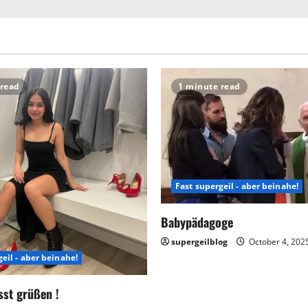
 read
1 minute read
Fast supergeil - aber beinahe!
Babypädagoge
supergeilblog
October 4, 202
eil - aber beinahe!
sst grüßen !