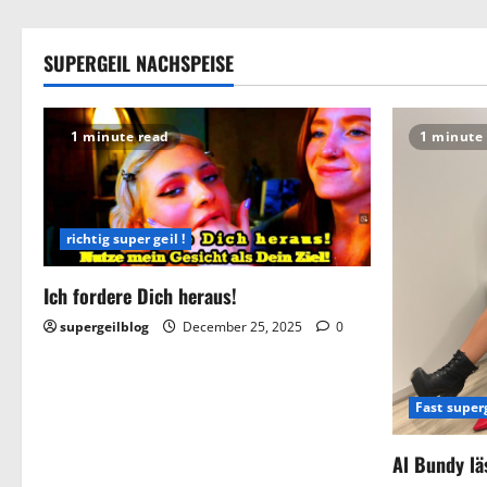
SUPERGEIL NACHSPEISE
1 minute read
1 minute
richtig super geil !
Ich fordere Dich heraus!
supergeilblog
December 25, 2025
0
Fast superg
Al Bundy lä