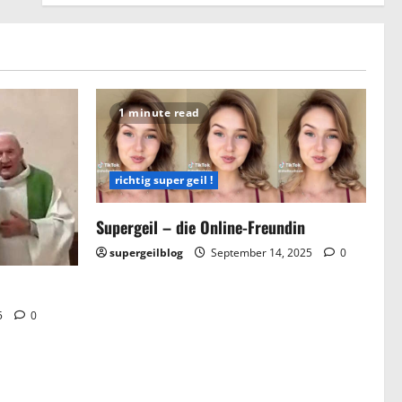
1 minute read
richtig super geil !
Supergeil – die Online-Freundin
supergeilblog
September 14, 2025
0
5
0