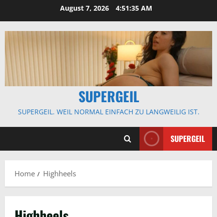
Skip
August 7, 2026
4:51:36 AM
to
content
SUPERGEIL
SUPERGEIL. WEIL NORMAL EINFACH ZU LANGWEILIG IST.
SUPERGEIL
Home
Highheels
Highheels