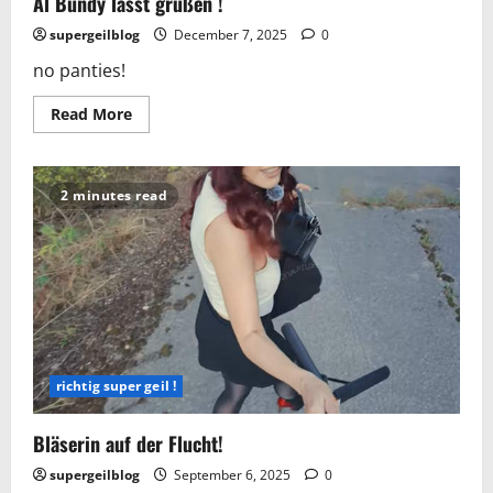
Al Bundy lässt grüßen !
supergeilblog
December 7, 2025
0
no panties!
Read
Read More
more
about
Al
Bundy
lässt
2 minutes read
grüßen
!
richtig super geil !
Bläserin auf der Flucht!
supergeilblog
September 6, 2025
0