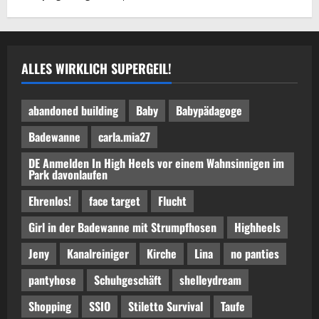
ALLES WIRKLICH SUPERGEIL!
abandoned building
Baby
Babypädagoge
Badewanne
carla.mia27
DE Anmelden In High Heels vor einem Wahnsinnigen im
Park davonlaufen
Ehrenlos!
face target
Flucht
Girl in der Badewanne mit Strumpfhosen
Highheels
Jeny
Kanalreiniger
Kirche
Lina
no panties
pantyhose
Schuhgeschäft
shelleydream
Shopping
SSIO
Stiletto Survival
Taufe