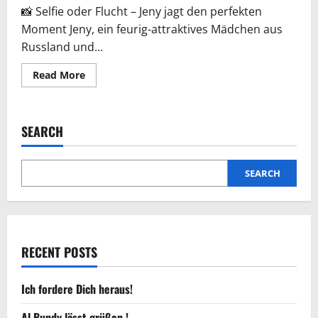
📸 Selfie oder Flucht – Jeny jagt den perfekten
Moment Jeny, ein feurig-attraktives Mädchen aus
Russland und...
Read
Read More
more
about
Bläserin
auf
der
SEARCH
Flucht!
SEARCH
RECENT POSTS
Ich fordere Dich heraus!
Al Bundy lässt grüßen !