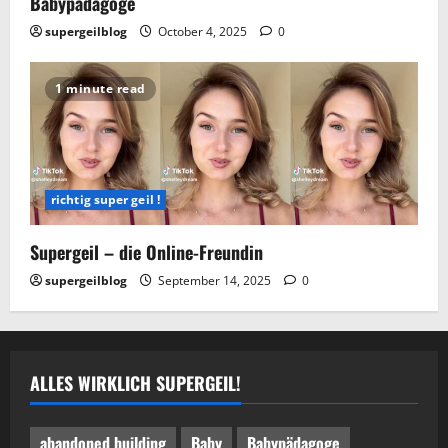
Babypädagoge
supergeilblog
October 4, 2025
0
1 minute read
richtig super geil !
Supergeil – die Online-Freundin
supergeilblog
September 14, 2025
0
ALLES WIRKLICH SUPERGEIL!
abandoned building
Baby
Babypädagoge