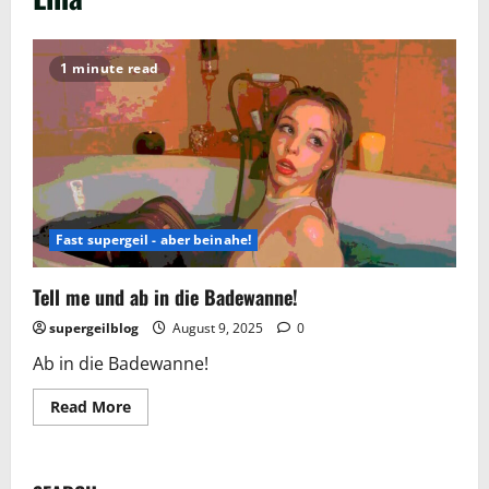
1 minute read
Fast supergeil - aber beinahe!
Tell me und ab in die Badewanne!
supergeilblog
August 9, 2025
0
Ab in die Badewanne!
Read
Read More
more
about
Tell
me
und