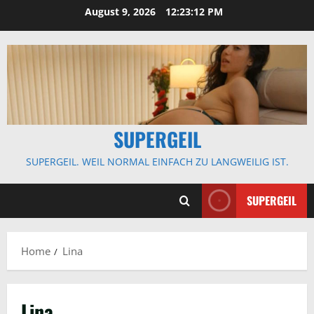
Skip
August 9, 2026
12:23:13 PM
to
content
SUPERGEIL
SUPERGEIL. WEIL NORMAL EINFACH ZU LANGWEILIG IST.
SUPERGEIL
Home
Lina
Lina