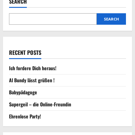
SEARCH
ab
in
die
Badewanne!
SEARCH
RECENT POSTS
Ich fordere Dich heraus!
Al Bundy lässt grüßen !
Babypädagoge
Supergeil – die Online-Freundin
Ehrenlose Party!