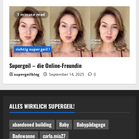
1 minute read
richtig super geil !
Supergeil – die Online-Freundin
supergeilblog
September 14, 2025
0
ALLES WIRKLICH SUPERGEIL!
abandoned building
Baby
Babypädagoge
Badewanne
carla.mia27