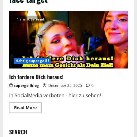
1 minute read
richtig super geil !
Ich fordere Dich heraus!
supergeilblog
December 25, 2025
0
In SocialMedia verboten - hier zu sehen!
Read
Read More
more
about
Ich
fordere
Dich
SEARCH
heraus!