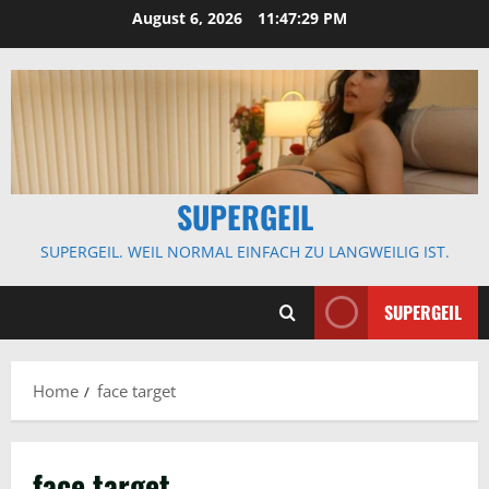
Skip
August 6, 2026
11:47:30 PM
to
content
SUPERGEIL
SUPERGEIL. WEIL NORMAL EINFACH ZU LANGWEILIG IST.
SUPERGEIL
Home
face target
face target