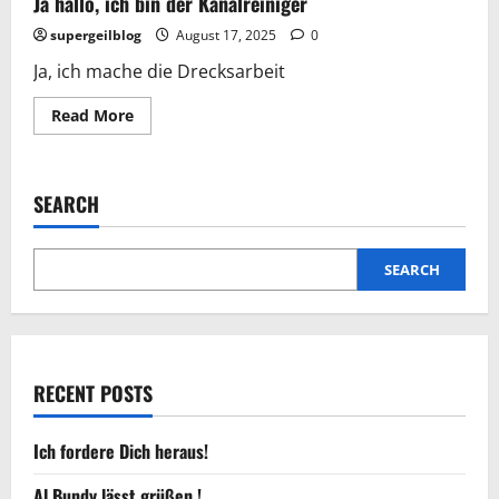
Ja hallo, ich bin der Kanalreiniger
supergeilblog
August 17, 2025
0
Ja, ich mache die Drecksarbeit
Read
Read More
more
about
Ja
hallo,
ich
SEARCH
bin
der
Kanalreiniger
SEARCH
RECENT POSTS
Ich fordere Dich heraus!
Al Bundy lässt grüßen !