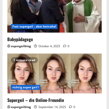
Fast supergeil - aber beinahe!
Babypädagoge
supergeilblog
October 4, 2025
0
1 minute read
richtig super geil !
Supergeil – die Online-Freundin
supergeilblog
September 14, 2025
0