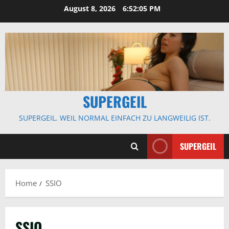
Skip
August 8, 2026
6:52:06 PM
to
content
SUPERGEIL
SUPERGEIL. WEIL NORMAL EINFACH ZU LANGWEILIG IST.
SUPERGEIL
Home
SSIO
SSIO