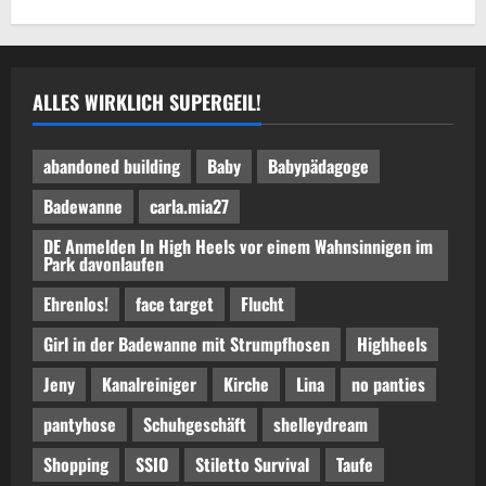
ALLES WIRKLICH SUPERGEIL!
abandoned building
Baby
Babypädagoge
Badewanne
carla.mia27
DE Anmelden In High Heels vor einem Wahnsinnigen im
Park davonlaufen
Ehrenlos!
face target
Flucht
Girl in der Badewanne mit Strumpfhosen
Highheels
Jeny
Kanalreiniger
Kirche
Lina
no panties
pantyhose
Schuhgeschäft
shelleydream
Shopping
SSIO
Stiletto Survival
Taufe