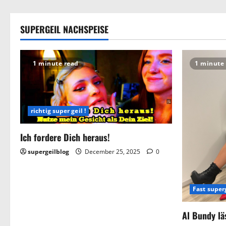
SUPERGEIL NACHSPEISE
1 minute read
1 minute
richtig super geil !
Ich fordere Dich heraus!
supergeilblog
December 25, 2025
0
Fast superg
Al Bundy lä