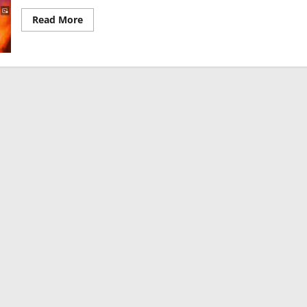
Read
Read More
more
about
Ich
fordere
Dich
heraus!