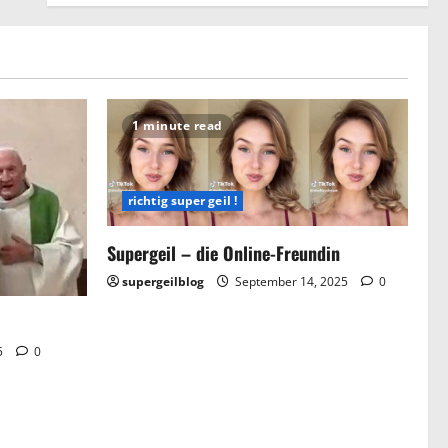
1 minute read
richtig super geil !
Supergeil – die Online-Freundin
supergeilblog
September 14, 2025
0
5
0