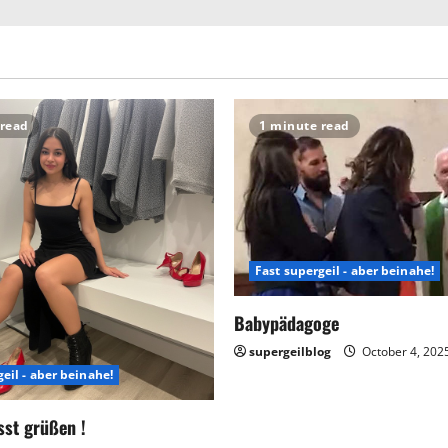
 read
1 minute read
Fast supergeil - aber beinahe!
Babypädagoge
supergeilblog
October 4, 202
eil - aber beinahe!
sst grüßen !